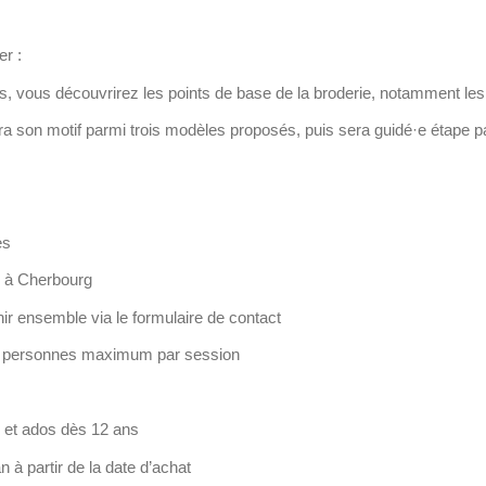
er :
s, vous découvrirez les
points de base de la broderie
, notamment les
ra son motif parmi
trois modèles proposés
, puis sera guidé·e étape 
es
, à
Cherbourg
r ensemble via le formulaire de contact
 personnes maximum par session
 et ados dès 12 ans
an
à partir de la date d’achat