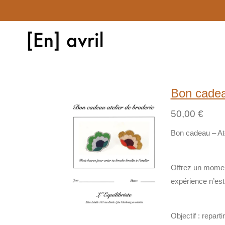
Passer
au
contenu
principal
Bon cadeau
50,00 €
Bon cadeau – Atel
Offrez un momen
expérience n’est 
Objectif :
reparti