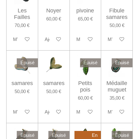
Les
Noyer
pivoine
Fibule
Failles
samares
60,00 €
65,00 €
70,00 €
50,00 €
M'avertir si disponible
Ajouter au panier
M'avertir si disponible
M'avertir si dis
Épuisé
Épuisé
Épuisé
samares
samares
Petits
Médaille
pois
muguet
50,00 €
50,00 €
60,00 €
35,00 €
M'avertir si disponible
Ajouter au panier
M'avertir si disponible
M'avertir si dis
Épuisé
Épuisé
En
Épuisé