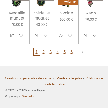
volume
Médaille
Médaille
pivoine
Radis
muguet
muguet
100,00 €
70,00 €
40,00 €
40,00 €
M'avertir si disponible
M'avertir si disponible
Ajouter au panier
M'avertir si dis
1
2
3
4
5
6
Conditions générales de vente
-
Mentions légales
-
Politique de
confidentialité
© 2024 - 2026 enavrilbijoux
Propulsé par
Webador