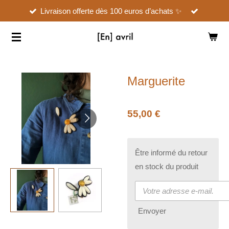
Livraison offerte dès 100 euros d’achats ✨
Passer
au
contenu
principal
Marguerite
55,00 €
Être informé du retour
en stock du produit
Envoyer