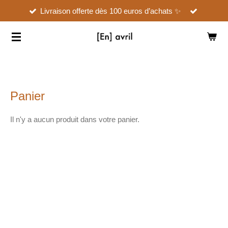
Livraison offerte dès 100 euros d’achats ✨
Passer
au
contenu
principal
Panier
Il n'y a aucun produit dans votre panier.