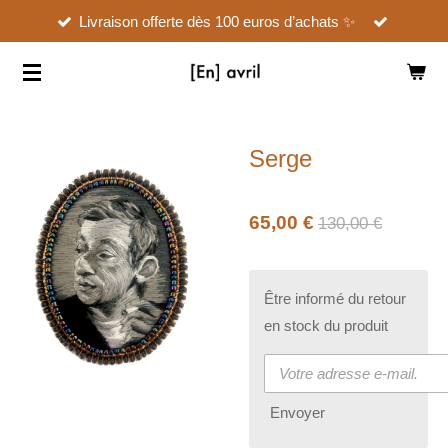
Livraison offerte dès 100 euros d’achats ✨
Passer
au
contenu
principal
Serge
65,00 €
130,00 €
Être informé du retour
en stock du produit
Envoyer