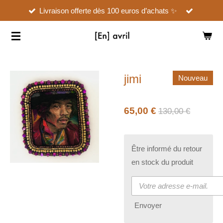
Livraison offerte dès 100 euros d’achats ✨
Passer
au
contenu
principal
jimi
Nouveau
65,00 €
130,00 €
Être informé du retour
en stock du produit
Envoyer