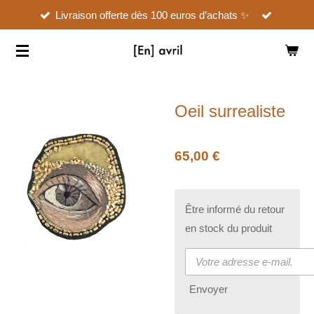
Livraison offerte dès 100 euros d’achats ✨
Passer
au
contenu
principal
Oeil surrealiste
65,00 €
Être informé du retour
en stock du produit
Envoyer