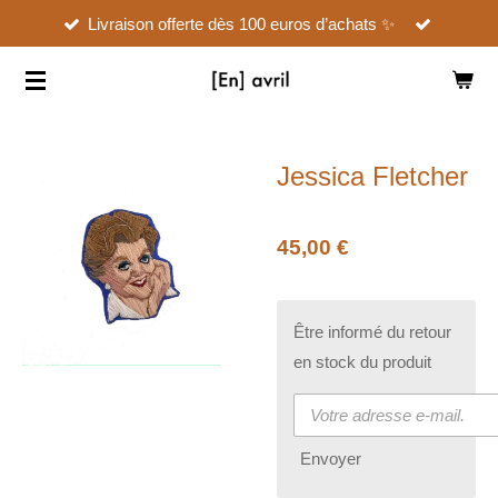
Livraison offerte dès 100 euros d’achats ✨
Passer
au
contenu
principal
Jessica Fletcher
45,00 €
Être informé du retour
en stock du produit
Envoyer