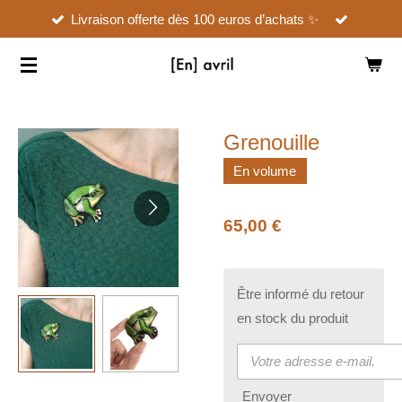
Livraison offerte dès 100 euros d’achats ✨
Passer
au
contenu
principal
Grenouille
En volume
65,00 €
Être informé du retour
en stock du produit
Envoyer