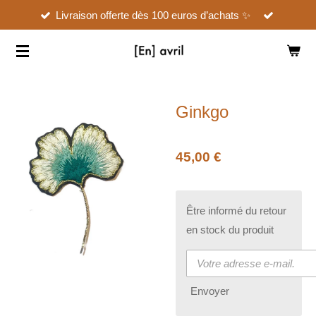
Livraison offerte dès 100 euros d’achats ✨
Passer
au
contenu
principal
Ginkgo
45,00 €
Être informé du retour
en stock du produit
Envoyer