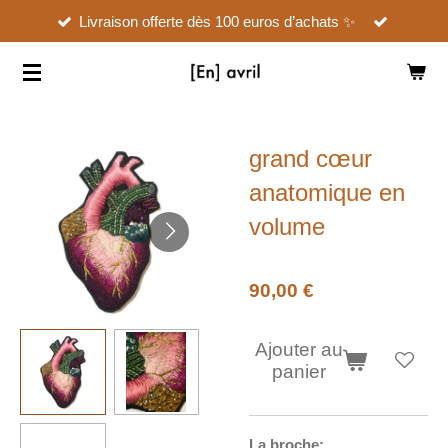
Livraison offerte dès 100 euros d’achats ✨
Passer
au
contenu
principal
grand cœur
anatomique en
volume
90,00 €
Ajouter au
panier
La broche: