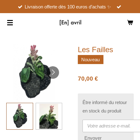
Livraison offerte dès 100 euros d’achats ✨
Passer
au
contenu
principal
Les Failles
Nouveau
70,00 €
Être informé du retour
en stock du produit
Envoyer