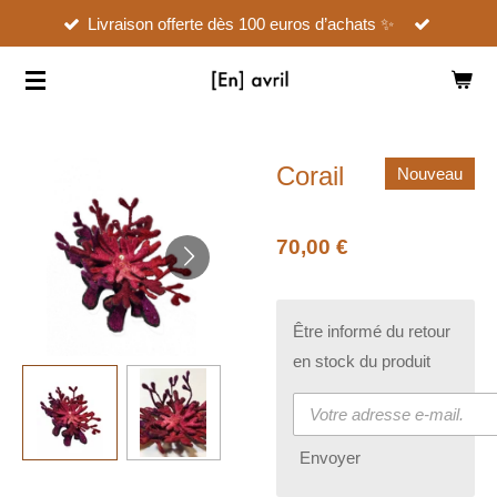
Livraison offerte dès 100 euros d’achats ✨
Passer
au
contenu
principal
Corail
Nouveau
70,00 €
Être informé du retour
en stock du produit
Envoyer