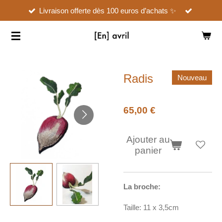
Livraison offerte dès 100 euros d’achats ✨
Passer
au
contenu
principal
Radis
Nouveau
65,00 €
Ajouter au
panier
La broche:
Taille: 11 x 3,5cm